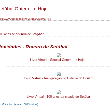
etúbal Ontem... e Hoje...
tps://www.facebook.com/SetubalOntemEHoje
100 anos de hist�ria de Set�bal"
ovidades - Roteiro de Setúbal
Livro Virtual - Setúbal Ontem... e Hoje...
Livro Virtual - Inauguração do Estádio do Bonfim
Livro Virtual - 100 anos da cidade de Setúbal
(Este livro já teve 18843 visitas)