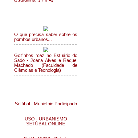
a sardinha...(IPMA)
Ambiente
O que precisa saber sobre os
pombos urbanos...
Golfinhos roaz no Estuário do
Sado - Joana Alves e Raquel
Machado (Faculdade de
Ciêmcias e Tecnologia)
Municipio de Setúbal
Setúbal - Município Participado
USO - URBANISMO
SETÚBAL ONLINE