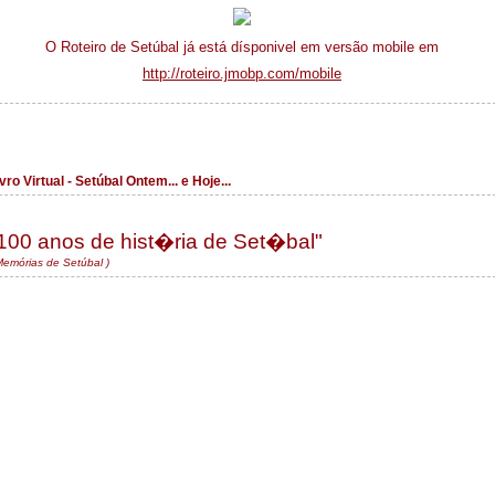
O Roteiro de Setúbal já está dísponivel em versão mobile em
http://roteiro.jmobp.com/mobile
vro Virtual - Setúbal Ontem... e Hoje...
100 anos de hist�ria de Set�bal"
Memórias de Setúbal )