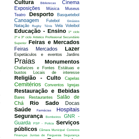
Cultura
Cinema
Bibliotecas
Exposições
Música
Museus
Desporto
Teatro
Basquetebol
Canoagem
Futebol
Ginásios
Natação
Vela
Voleibol
Rugby
Ténis
Educação - Ensino
1º ciclo
2º e 3º ciclo
Artistico
Profissional
Secundário
Feiras e Mercados
Superior
Lazer
Feiras
Mercados
Espetáculos e eventos
Jardins
Praias
Monumentos
Chafarizes e Fontes
Estátuas e
bustos
Locais de interesse
Religião - Culto
Capelas
Cemitérios
Conventos
Igrejas
Restauração e Bebidas
Salão de
Bares
Restaurantes
Rio Sado
Chá
Docas
Saúde
Hospitais
Farmácias
Segurança
GNR -
Bombeiros
Serviços
Guarda
PSP - Policia
públicos
Câmara Municipal
Correiros
Finanças
Juntas de Freguesia
Segurança