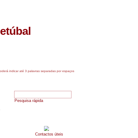
PAS SETÚBAL
- ONTEM
Setúbal
Eventos
Emprego
©
rá indicar até 3 palavras separadas por espaços
Pesquisa de arruamentos
Pesquisa rápida
Telefones úteis
Contactos úteis