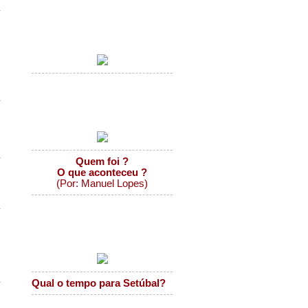
Capas Jornais Regionais...
Aprender com as ruas...
Quem foi ?
O que aconteceu ?
(Por: Manuel Lopes)
O tempo em Setúbal
Qual o tempo para Setúbal?