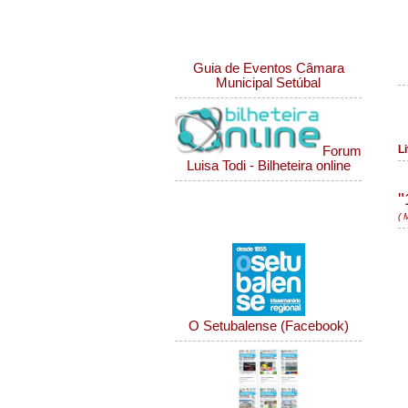
Ligações eventos
Guia de Eventos Câmara
Municipal Setúbal
Li
Forum
Luisa Todi - Bilheteira online
"
Notícias da Região
( 
O Setubalense (Facebook)