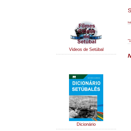
S
Filmes de Setúbal
ht
"
Videos de Setúbal
N
Dicionário Setúbalense
Dicionário