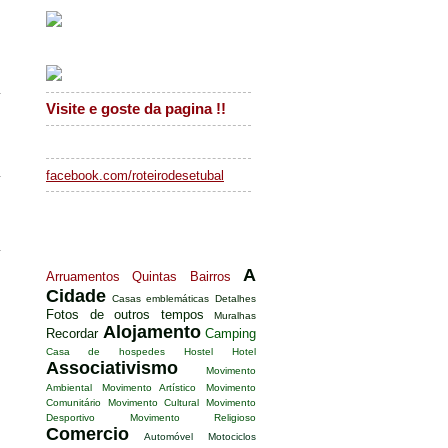
Facebook Roteiro
Visite e goste da pagina !!
facebook.com/roteirodesetubal
Tags Setúbal
A
Arruamentos
Quintas
Bairros
Cidade
Casas emblemáticas
Detalhes
Fotos de outros tempos
Muralhas
Alojamento
Recordar
Camping
Casa de hospedes
Hostel
Hotel
Associativismo
Movimento
Ambiental
Movimento Artístico
Movimento
Comunitário
Movimento Cultural
Movimento
Desportivo
Movimento Religioso
Comercio
Automóvel
Motociclos