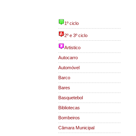
Sub Temas
1º ciclo
2º e 3º ciclo
Artistico
Autocarro
Automóvel
Barco
Bares
Basquetebol
Bibliotecas
Bombeiros
Câmara Municipal