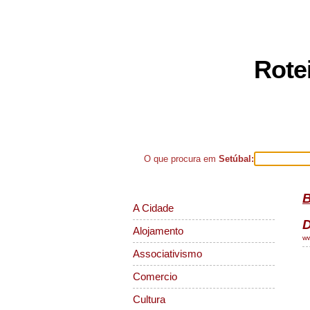
TAGS SETÚBAL
- FO
Rote
Inicio
Pesquisas
Bairros
O que procura em
Setúbal:
Temas
B
A Cidade
Alojamento
ww
Associativismo
Comercio
Cultura