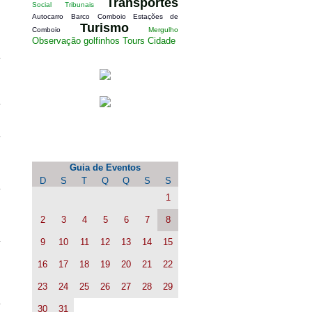
Transportes
Social
Tribunais
Autocarro
Barco
Comboio
Estações de
Turismo
Comboio
Mergulho
Observação golfinhos
Tours Cidade
Calendário de Eventos
Guia de Eventos
D
S
T
Q
Q
S
S
1
2
3
4
5
6
7
8
9
10
11
12
13
14
15
16
17
18
19
20
21
22
23
24
25
26
27
28
29
30
31