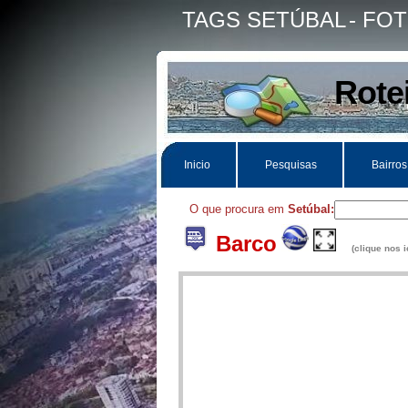
TAGS SETÚBAL
- FO
Rote
Inicio
Pesquisas
Bairros
O que procura em
Setúbal:
Barco
(clique nos i