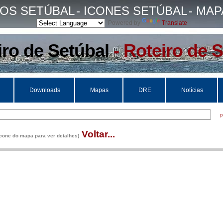
TOS SETÚBAL
- ICONES SETÚBAL
- MA
Powered by
Translate
iro de Setúbal
- Roteiro de 
Downloads
Mapas
DRE
Notícias
pode
Voltar...
cone do mapa para ver detalhes)