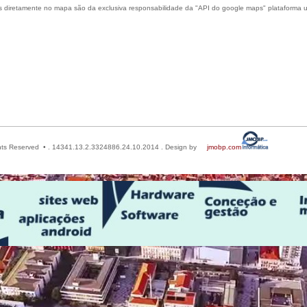
s diretamente no mapa são da exclusiva responsabilidade da "API do google maps" plataforma ut
Rights Reserved • . 14341.13.2.3324886.24.10.2014 . Design by
jmobp.com