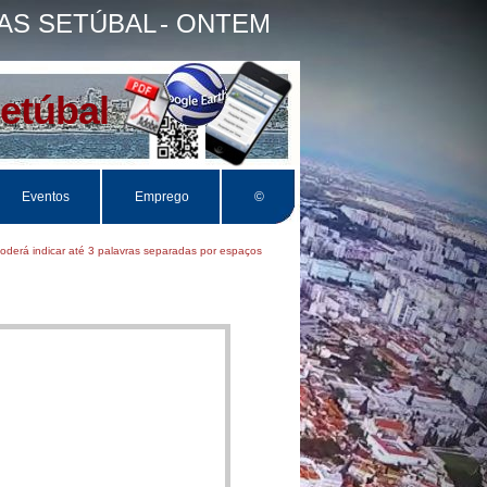
PAS SETÚBAL
- ONTEM
Setúbal
Eventos
Emprego
©
rá indicar até 3 palavras separadas por espaços