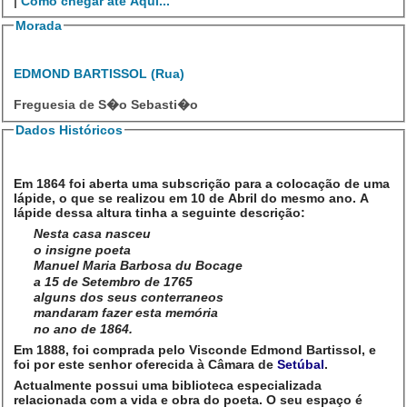
|
Como chegar até Aqui...
Morada
EDMOND BARTISSOL (Rua)
Freguesia de S�o Sebasti�o
Dados Históricos
Em 1864 foi aberta uma subscrição para a colocação de uma
lápide, o que se realizou em 10 de Abril do mesmo ano. A
lápide dessa altura tinha a seguinte descrição:
Nesta casa nasceu
o insigne poeta
Manuel Maria Barbosa du Bocage
a 15 de Setembro de 1765
alguns dos seus conterraneos
mandaram fazer esta memória
no ano de 1864.
Em 1888, foi comprada pelo Visconde Edmond Bartissol, e
foi por este senhor oferecida à Câmara de
Setúbal
.
Actualmente possui uma biblioteca especializada
relacionada com a vida e obra do poeta. O seu espaço é