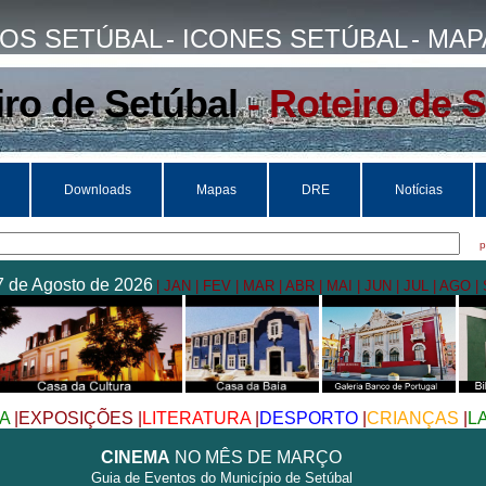
TOS SETÚBAL
- ICONES SETÚBAL
- MA
iro de Setúbal
- Roteiro de 
Downloads
Mapas
DRE
Notícias
pode
07 de Agosto de 2026
| JAN
| FEV
| MAR
| ABR
| MAI
| JUN
| JUL
| AGO
|
A
|EXPOSIÇÕES
|
LITERATURA
|
DESPORTO
|
CRIANÇAS
|
L
CINEMA
NO MÊS DE MARÇO
Guia de Eventos do Município de Setúbal