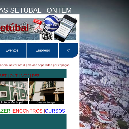
PAS SETÚBAL
- ONTEM
Setúbal
Eventos
Emprego
©
rá indicar até 3 palavras separadas por espaços
 SET
| OUT
| NOV
| DEZ
AZER
|
ENCONTROS
|
CURSOS