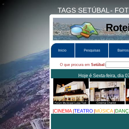
<
TAGS SETÚBAL
- FO
Rote
Inicio
Pesquisas
Bairros
O que procura em
Setúbal:
Hoje é Sexta-feira, dia 
|
CINEMA
|
TEATRO
|
MÚSICA
|
DANÇ