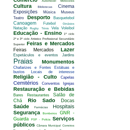
Comercio
Automóvel
Motociclos
Cultura
Cinema
Bibliotecas
Exposições
Música
Museus
Desporto
Teatro
Basquetebol
Canoagem
Futebol
Ginásios
Natação
Vela
Voleibol
Rugby
Ténis
Educação - Ensino
1º ciclo
2º e 3º ciclo
Artistico
Profissional
Secundário
Feiras e Mercados
Superior
Lazer
Feiras
Mercados
Espetáculos e eventos
Jardins
Praias
Monumentos
Chafarizes e Fontes
Estátuas e
bustos
Locais de interesse
Religião - Culto
Capelas
Cemitérios
Conventos
Igrejas
Restauração e Bebidas
Salão de
Bares
Restaurantes
Rio Sado
Chá
Docas
Saúde
Hospitais
Farmácias
Segurança
GNR -
Bombeiros
Serviços
Guarda
PSP - Policia
públicos
Câmara Municipal
Correiros