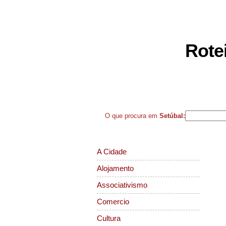
TAGS SETÚBAL
- FO
Rote
Inicio
Pesquisas
Bairros
O que procura em
Setúbal:
Temas
A Cidade
Alojamento
Associativismo
Comercio
Cultura