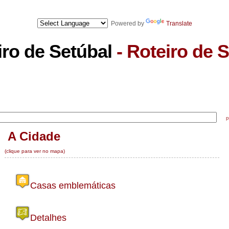
TOS SETÚBAL
- ICONES SETÚBAL
- MA
Powered by
Translate
iro de Setúbal
- Roteiro de 
Downloads
Mapas
DRE
Notícias
pode
A Cidade
(clique para ver no mapa)
Casas emblemáticas
Detalhes