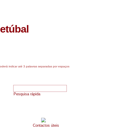
PAS SETÚBAL
- ONTEM
Setúbal
Eventos
Emprego
©
rá indicar até 3 palavras separadas por espaços
Pesquisa de arruamentos
Pesquisa rápida
Telefones úteis
Contactos úteis