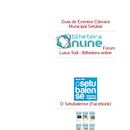
Ligações eventos
Guia de Eventos Câmara
Municipal Setúbal
Forum
Luisa Todi - Bilheteira online
Notícias da Região
O Setubalense (Facebook)