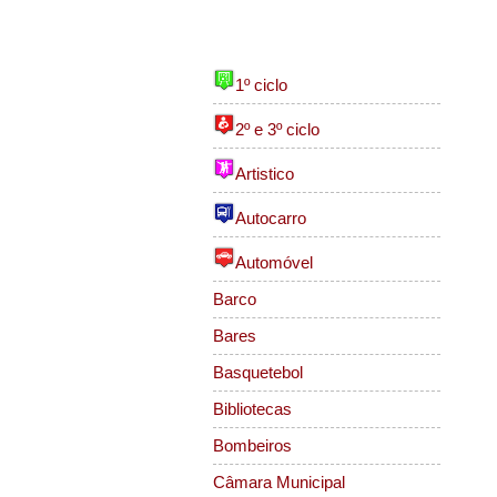
Sub Temas
1º ciclo
2º e 3º ciclo
Artistico
Autocarro
Automóvel
Barco
Bares
Basquetebol
Bibliotecas
Bombeiros
Câmara Municipal