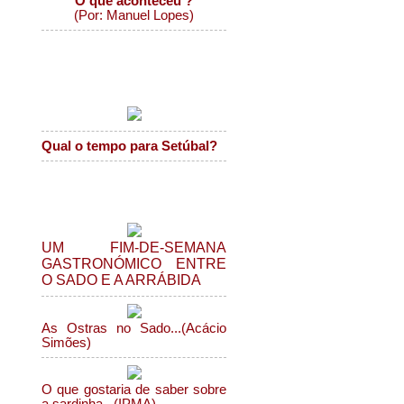
O que aconteceu ?
(Por: Manuel Lopes)
O tempo em Setúbal
Qual o tempo para Setúbal?
Gastronomia
UM FIM-DE-SEMANA
GASTRONÓMICO ENTRE
O SADO E A ARRÁBIDA
As Ostras no Sado...(Acácio
Simões)
O que gostaria de saber sobre