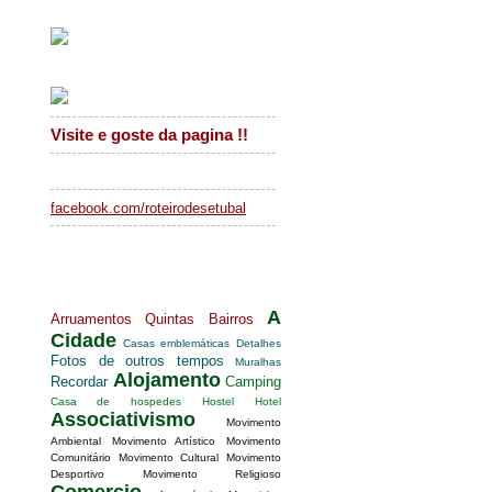
Facebook Roteiro
Visite e goste da pagina !!
facebook.com/roteirodesetubal
Tags Setúbal
A
Arruamentos
Quintas
Bairros
Cidade
Casas emblemáticas
Detalhes
Fotos de outros tempos
Muralhas
Alojamento
Recordar
Camping
Casa de hospedes
Hostel
Hotel
Associativismo
Movimento
Ambiental
Movimento Artístico
Movimento
Comunitário
Movimento Cultural
Movimento
Desportivo
Movimento Religioso