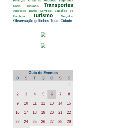
Finanças
Juntas de Freguesia
Segurança
Transportes
Social
Tribunais
Autocarro
Barco
Comboio
Estações de
Turismo
Comboio
Mergulho
Observação golfinhos
Tours Cidade
Calendário de Eventos
Guia de Eventos
D
S
T
Q
Q
S
S
1
2
3
4
5
6
7
8
9
10
11
12
13
14
15
16
17
18
19
20
21
22
23
24
25
26
27
28
29