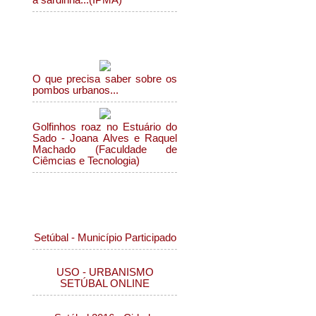
a sardinha...(IPMA)
Ambiente
O que precisa saber sobre os
pombos urbanos...
Golfinhos roaz no Estuário do
Sado - Joana Alves e Raquel
Machado (Faculdade de
Ciêmcias e Tecnologia)
Municipio de Setúbal
Setúbal - Município Participado
USO - URBANISMO
SETÚBAL ONLINE